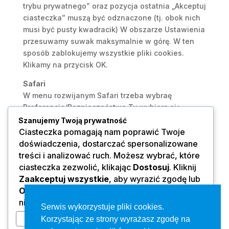
trybu prywatnego” oraz pozycja ostatnia „Akceptuj
ciasteczka” muszą być odznaczone (tj. obok nich
musi być pusty kwadracik) W obszarze Ustawienia
przesuwamy suwak maksymalnie w górę. W ten
sposób zablokujemy wszystkie pliki cookies.
Klikamy na przycisk OK.
Safari
W menu rozwijanym Safari trzeba wybraę
Preferencje/Bezpieczeństwo Tu wybiera się
poziom bezpieczeństwa w obszarze „Akceptuj
Szanujemy Twoją prywatność
pliki cookies”
Ciasteczka pomagają nam poprawić Twoje
doświadczenia, dostarczać spersonalizowane
Opera
treści i analizować ruch. Możesz wybrać, które
Menu przeglądarki: Narzędzie>
ciasteczka zezwolić, klikając
Dostosuj
. Kliknij
Preferencje/Zaawansowane/Ciasteczka
Zaakceptuj wszystkie
, aby wyrazić zgodę lub
Zaznaczamy opcję „Nigdy nie akceptuj
Odrzuć wszystkie
, aby odmówić ciasteczek
ciasteczek” Klikamy OK
nieistotnych.
Serwis wykorzystuje pliki cookies.
Dostosuj
Korzystając ze strony wyrażasz zgodę na