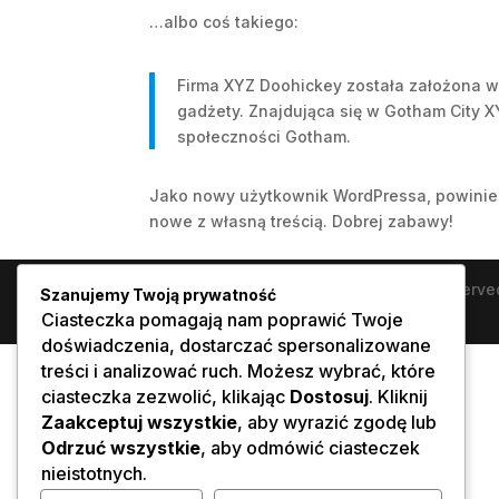
…albo coś takiego:
Firma XYZ Doohickey została założona w 
gadżety. Znajdująca się w Gotham City X
społeczności Gotham.
Jako nowy użytkownik WordPressa, powinie
nowe z własną treścią. Dobrej zabawy!
Copyright © 2022 - 2026. | All rights reserv
Szanujemy Twoją prywatność
przez: home.pl
Ciasteczka pomagają nam poprawić Twoje
doświadczenia, dostarczać spersonalizowane
treści i analizować ruch. Możesz wybrać, które
ciasteczka zezwolić, klikając
Dostosuj
. Kliknij
Zaakceptuj wszystkie
, aby wyrazić zgodę lub
Odrzuć wszystkie
, aby odmówić ciasteczek
nieistotnych.