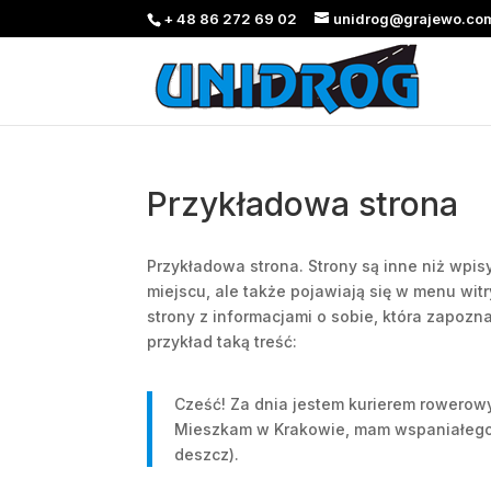
+ 48 86 272 69 02
unidrog@grajewo.co
Przykładowa strona
Przykładowa strona. Strony są inne niż wpis
miejscu, ale także pojawiają się w menu w
strony z informacjami o sobie, która zapoz
przykład taką treść:
Cześć! Za dnia jestem kurierem rowerowym
Mieszkam w Krakowie, mam wspaniałego ps
deszcz).