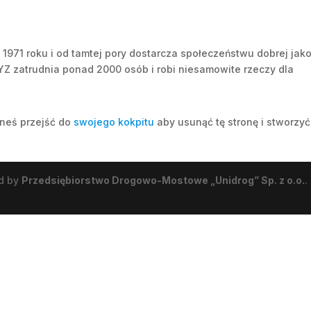
1971 roku i od tamtej pory dostarcza społeczeństwu dobrej jako
YZ zatrudnia ponad 2000 osób i robi niesamowite rzeczy dla
neś przejść do
swojego kokpitu
aby usunąć tę stronę i stworzyć
ed by
Przedsiębiorstwo Drogowo-Mostowe „Unidrog” Sp. z o.o.
.