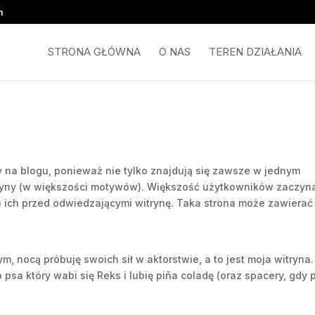
m
STRONA GŁÓWNA
O NAS
TEREN DZIAŁANIA
y na blogu, ponieważ nie tylko znajdują się zawsze w jednym
itryny (w większości motywów). Większość użytkowników zaczyn
na ich przed odwiedzającymi witrynę. Taka strona może zawierać
, nocą próbuję swoich sił w aktorstwie, a to jest moja witryna.
a który wabi się Reks i lubię piña coladę (oraz spacery, gdy 